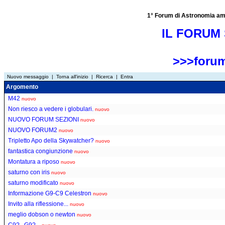
1° Forum di Astronomia amator
IL FORUM 
>>>forum
Nuovo messaggio
|
Torna all'inizio
|
Ricerca
|
Entra
Argomento
M42
nuovo
Non riesco a vedere i globulari.
nuovo
NUOVO FORUM SEZIONI
nuovo
NUOVO FORUM2
nuovo
Tripletto Apo della Skywatcher?
nuovo
fantastica congiunzione
nuovo
Montatura a riposo
nuovo
saturno con iris
nuovo
saturno modificato
nuovo
Informazione G9-C9 Celestron
nuovo
Invito alla riflessione...
nuovo
meglio dobson o newton
nuovo
C9?...G9?...