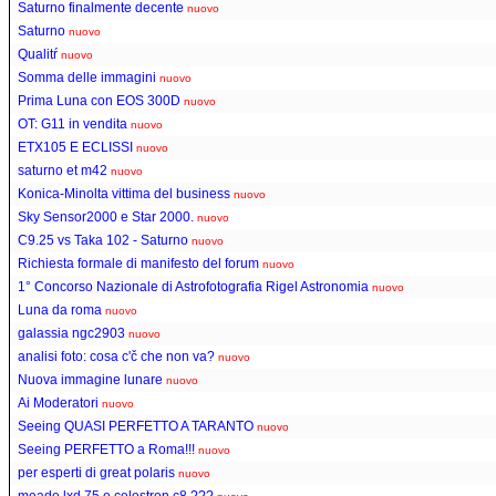
Saturno finalmente decente
nuovo
Saturno
nuovo
Qualitŕ
nuovo
Somma delle immagini
nuovo
Prima Luna con EOS 300D
nuovo
OT: G11 in vendita
nuovo
ETX105 E ECLISSI
nuovo
saturno et m42
nuovo
Konica-Minolta vittima del business
nuovo
Sky Sensor2000 e Star 2000.
nuovo
C9.25 vs Taka 102 - Saturno
nuovo
Richiesta formale di manifesto del forum
nuovo
1° Concorso Nazionale di Astrofotografia Rigel Astronomia
nuovo
Luna da roma
nuovo
galassia ngc2903
nuovo
analisi foto: cosa c'č che non va?
nuovo
Nuova immagine lunare
nuovo
Ai Moderatori
nuovo
Seeing QUASI PERFETTO A TARANTO
nuovo
Seeing PERFETTO a Roma!!!
nuovo
per esperti di great polaris
nuovo
meade lxd 75 o celestron c8 ???