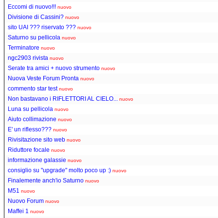
Eccomi di nuovo!!!
nuovo
Divisione di Cassini?
nuovo
sito UAI ??? riservato ???
nuovo
Saturno su pellicola
nuovo
Terminatore
nuovo
ngc2903 rivista
nuovo
Serate tra amici + nuovo strumento
nuovo
Nuova Veste Forum Pronta
nuovo
commento star test
nuovo
Non bastavano i RIFLETTORI AL CIELO...
nuovo
Luna su pellicola
nuovo
Aiuto collimazione
nuovo
E' un riflesso???
nuovo
Rivisitazione sito web
nuovo
Riduttore focale
nuovo
informazione galassie
nuovo
consiglio su "upgrade" molto poco up :)
nuovo
Finalemente anch'io Saturno
nuovo
M51
nuovo
Nuovo Forum
nuovo
Maffei 1
nuovo