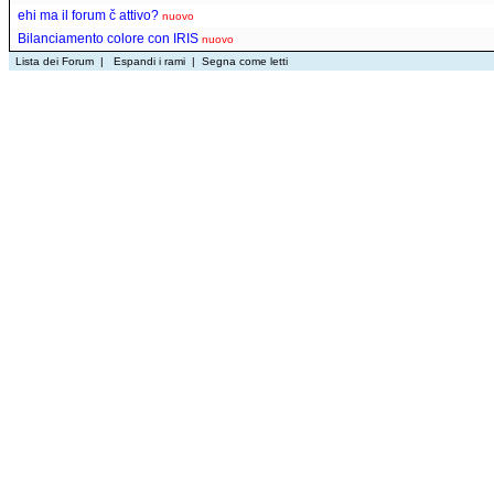
ehi ma il forum č attivo?
nuovo
Bilanciamento colore con IRIS
nuovo
Lista dei Forum
|
Espandi i rami
|
Segna come letti