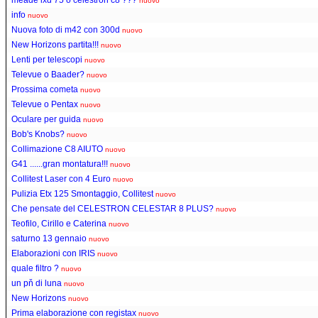
nuovo
info
nuovo
Nuova foto di m42 con 300d
nuovo
New Horizons partita!!!
nuovo
Lenti per telescopi
nuovo
Televue o Baader?
nuovo
Prossima cometa
nuovo
Televue o Pentax
nuovo
Oculare per guida
nuovo
Bob's Knobs?
nuovo
Collimazione C8 AIUTO
nuovo
G41 ......gran montatura!!!
nuovo
Collitest Laser con 4 Euro
nuovo
Pulizia Etx 125 Smontaggio, Collitest
nuovo
Che pensate del CELESTRON CELESTAR 8 PLUS?
nuovo
Teofilo, Cirillo e Caterina
nuovo
saturno 13 gennaio
nuovo
Elaborazioni con IRIS
nuovo
quale filtro ?
nuovo
un pň di luna
nuovo
New Horizons
nuovo
Prima elaborazione con registax
nuovo