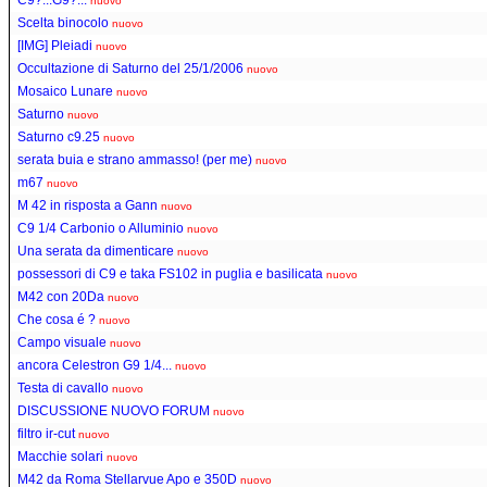
nuovo
Scelta binocolo
nuovo
[IMG] Pleiadi
nuovo
Occultazione di Saturno del 25/1/2006
nuovo
Mosaico Lunare
nuovo
Saturno
nuovo
Saturno c9.25
nuovo
serata buia e strano ammasso! (per me)
nuovo
m67
nuovo
M 42 in risposta a Gann
nuovo
C9 1/4 Carbonio o Alluminio
nuovo
Una serata da dimenticare
nuovo
possessori di C9 e taka FS102 in puglia e basilicata
nuovo
M42 con 20Da
nuovo
Che cosa é ?
nuovo
Campo visuale
nuovo
ancora Celestron G9 1/4...
nuovo
Testa di cavallo
nuovo
DISCUSSIONE NUOVO FORUM
nuovo
filtro ir-cut
nuovo
Macchie solari
nuovo
M42 da Roma Stellarvue Apo e 350D
nuovo